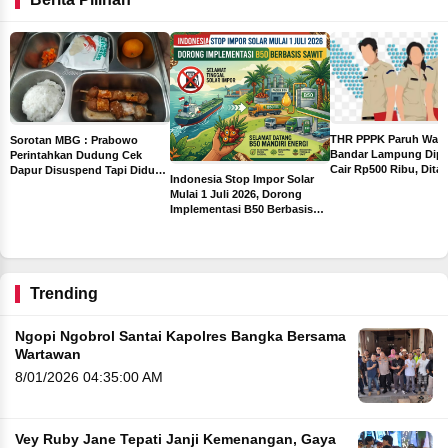
THR PPPK Paruh Wak
Sorotan MBG : Prabowo
Bandar Lampung Dipa
Perintahkan Dudung Cek
Cair Rp500 Ribu, Dita
Dapur Disuspend Tapi Diduga
Indonesia Stop Impor Solar
Sebelum Libur Lebara
Terima Insentif Rp6 Juta per
Mulai 1 Juli 2026, Dorong
Hari
Implementasi B50 Berbasis
ah
Sawit
ng
Trending
Ngopi Ngobrol Santai Kapolres Bangka Bersama
Wartawan
8/01/2026 04:35:00 AM
Vey Ruby Jane Tepati Janji Kemenangan, Gaya