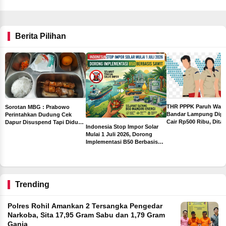
Berita Pilihan
THR PPPK Paruh Wak
Sorotan MBG : Prabowo
Bandar Lampung Dipa
Perintahkan Dudung Cek
Cair Rp500 Ribu, Dita
Dapur Disuspend Tapi Diduga
Indonesia Stop Impor Solar
Sebelum Libur Lebara
Terima Insentif Rp6 Juta per
Mulai 1 Juli 2026, Dorong
Hari
Implementasi B50 Berbasis
ah
Sawit
ng
Trending
Polres Rohil Amankan 2 Tersangka Pengedar
Narkoba, Sita 17,95 Gram Sabu dan 1,79 Gram
Ganja