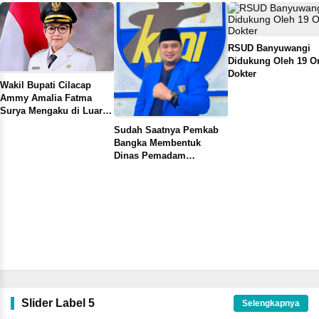
RSUD Banyuwangi
Didukung Oleh 19 O
Dokter
Wakil Bupati Cilacap
Ammy Amalia Fatma
Surya Mengaku di Luar
Kota Saat OTT KPK di
Sudah Saatnya Pemkab
Cilacap, Ini Rekam Jejak
Bangka Membentuk
dan Karier Politiknya
Dinas Pemadam
Kebakaran Mandiri
Slider Label 5
Selengkapnya