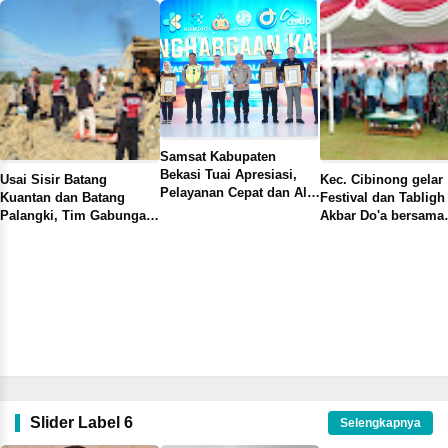
Samsat Kabupaten
Bekasi Tuai Apresiasi,
Usai Sisir Batang
Kec. Cibinong gelar
Pelayanan Cepat dan Alur
Kuantan dan Batang
Festival dan Tabligh
Dinilai Semakin Jelas
Palangki, Tim Gabungan
Akbar Do'a bersama
Lanjut Tertibkan PETI di
Meriahkan Hari Jadi
Batang Ombilin
Bogor ke-544
Slider Label 6
Selengkapnya