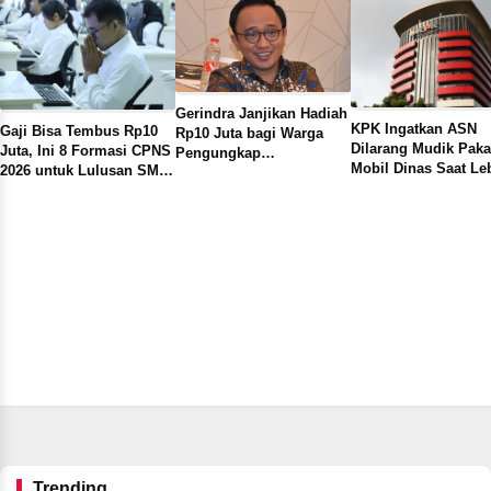
Gerindra Janjikan Hadiah
KPK Ingatkan ASN
Gaji Bisa Tembus Rp10
Rp10 Juta bagi Warga
Dilarang Mudik Paka
Juta, Ini 8 Formasi CPNS
Pengungkap
Mobil Dinas Saat Le
2026 untuk Lulusan SMA
Penyelewengan BBM
2026, Penggunaan u
yang Paling Diburu
Subsidi, Minta Bukti
Pribadi Bisa Masuk
Pelamar
Rekaman Aktivitas
Penyalahgunaan Fasi
Mencurigakan
Negara
Trending