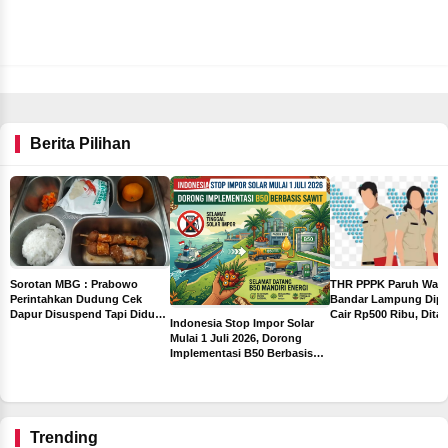
Berita Pilihan
THR PPPK Paruh Wak
Sorotan MBG : Prabowo
Bandar Lampung Dipa
Perintahkan Dudung Cek
Cair Rp500 Ribu, Dita
Dapur Disuspend Tapi Diduga
Indonesia Stop Impor Solar
Sebelum Libur Lebara
Terima Insentif Rp6 Juta per
Mulai 1 Juli 2026, Dorong
Hari
Implementasi B50 Berbasis
ah
Sawit
ng
Trending