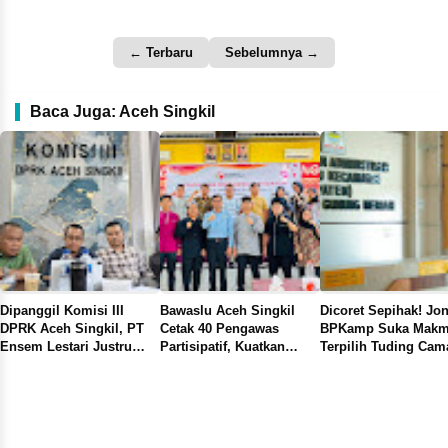
← Terbaru
Sebelumnya →
Baca Juga: Aceh Singkil
Dipanggil Komisi III
Bawaslu Aceh Singkil
Dicoret Sepihak! Jon
DPRK Aceh Singkil, PT
Cetak 40 Pengawas
BPKamp Suka Makm
Ensem Lestari Justru
Partisipatif, Kuatkan
Terpilih Tuding Cam
Pilih Mangkir, Alasan
Pengawasan Demokrasi
Gunung Meriah Mai
Kendala Transportasi
Dari Bawah