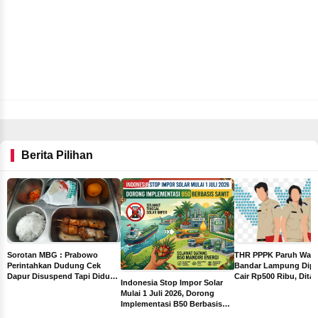
Nasional KKM
IKAPROBSI 2025
Berita Pilihan
THR PPPK Paruh Wak
Sorotan MBG : Prabowo
Bandar Lampung Dipa
Perintahkan Dudung Cek
Cair Rp500 Ribu, Dita
Dapur Disuspend Tapi Diduga
Indonesia Stop Impor Solar
Sebelum Libur Lebara
Terima Insentif Rp6 Juta per
Mulai 1 Juli 2026, Dorong
Hari
Implementasi B50 Berbasis
ah
Sawit
ng