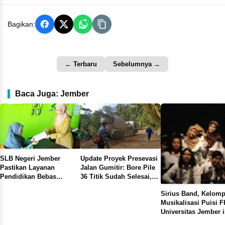
Bagikan:
← Terbaru
Sebelumnya →
Baca Juga: Jember
SLB Negeri Jember
Update Proyek Presevasi
Pastikan Layanan
Jalan Gumitir: Bore Pile
Pendidikan Bebas
36 Titik Sudah Selesai,
Pungli, Bisa Langsung
Sisa Berapa Titik
Sirius Band, Kelom
Ambil Ijazah
Musikalisasi Puisi F
Universitas Jember i
Raih Juara 1 di Ajan