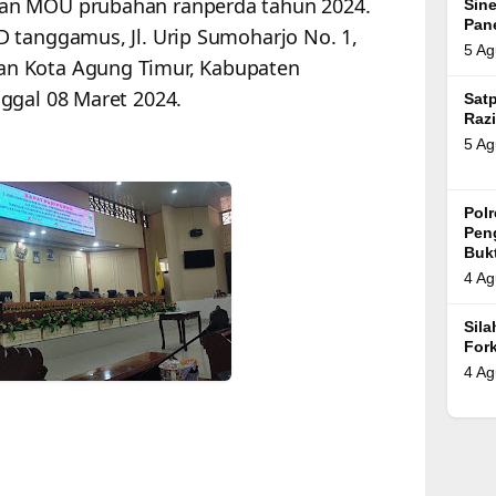
an MOU prubahan ranperda tahun 2024.
Sin
Pan
 tanggamus, Jl. Urip Sumoharjo No. 1,
5 Ag
n Kota Agung Timur, Kabupaten
ggal 08 Maret 2024.
Satp
Razi
5 Ag
Pol
Pen
Bukt
4 Ag
Sil
For
4 Ag