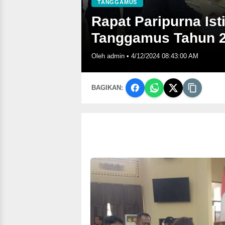
TANGGAMUS
Rapat Paripurna I
Tanggamus Tahun 
Oleh admin
•
4/12/2024 08:43:00 AM
BAGIKAN: