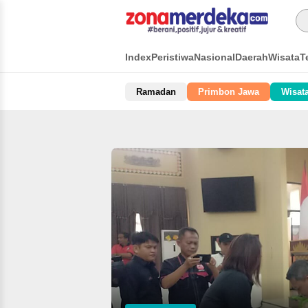
Index
Peristiwa
Nasional
Daerah
Wisata
T
Ramadan
Primbon Jawa
Wisat