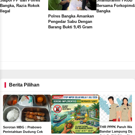
Satpol PP dan Polres
Silahturahmi FKUB
Bangka, Razia Rokok
Bersama Forkopimd
Ilegal
Bangka
Polres Bangka Amankan
Pengedar Sabu Dengan
Barang Bukti 9,45 Gram
Berita Pilihan
THR PPPK Paruh Wak
Sorotan MBG : Prabowo
Bandar Lampung Dipa
Perintahkan Dudung Cek