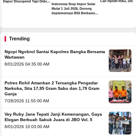
Cair Rp500 Ribu, Dita
Dapur Disuspend Tapi Diduga
Indonesia Stop Impor Solar
Sebelum Libur Lebara
Terima Insentif Rp6 Juta per
Mulai 1 Juli 2026, Dorong
Hari
Implementasi B50 Berbasis
ah
Sawit
ng
Trending
Ngopi Ngobrol Santai Kapolres Bangka Bersama
Wartawan
8/01/2026 04:35:00 AM
Polres Rohil Amankan 2 Tersangka Pengedar
Narkoba, Sita 17,95 Gram Sabu dan 1,79 Gram
Ganja
7/28/2026 11:55:00 AM
Vey Ruby Jane Tepati Janji Kemenangan, Gaya
Elegan Berbuah Sabuk Juara di JBO Vol. 5
8/01/2026 10:03:00 AM