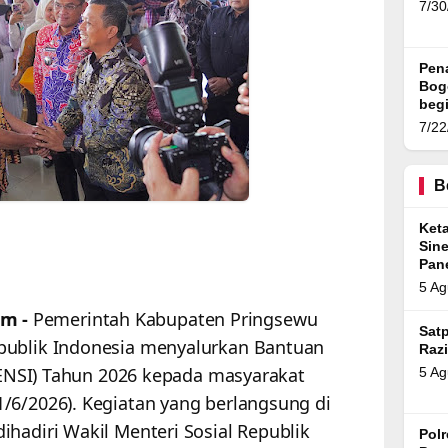
7/30
Pen
Bog
begi
7/22
B
Ket
Sin
Pan
5 Ag
om -
Pemerintah Kabupaten Pringsewu
Satp
publik Indonesia menyalurkan Bantuan
Razi
ATENSI) Tahun 2026 kepada masyarakat
5 Ag
/6/2026). Kegiatan yang berlangsung di
hadiri Wakil Menteri Sosial Republik
Pol