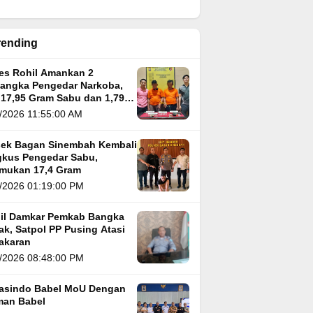
rending
res Rohil Amankan 2
sangka Pengedar Narkoba,
 17,95 Gram Sabu dan 1,79
m Ganja
/2026 11:55:00 AM
sek Bagan Sinembah Kembali
kus Pengedar Sabu,
emukan 17,4 Gram
/2026 01:19:00 PM
il Damkar Pemkab Bangka
k, Satpol PP Pusing Atasi
akaran
/2026 08:48:00 PM
asindo Babel MoU Dengan
man Babel