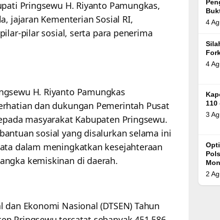
Pen
upati Pringsewu H. Riyanto Pamungkas,
Bukt
a, jajaran Kementerian Sosial RI,
4 Ag
ilar-pilar sosial, serta para penerima
Sil
For
4 Ag
ingsewu H. Riyanto Pamungkas
Kap
erhatian dan dukungan Pemerintah Pusat
110
3 Ag
 kepada masyarakat Kabupaten Pringsewu.
antuan sosial yang disalurkan selama ini
yata dalam meningkatkan kesejahteraan
Opt
Pol
angka kemiskinan di daerah.
Mon
2 Ag
al dan Ekonomi Nasional (DTSEN) Tahun
en Pringsewu tercatat sebanyak 451.586