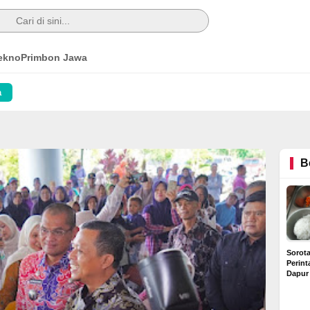
ekno
Primbon Jawa
a
B
Sorot
Perin
Dapur
Diduga
Rp6 Ju
Buntut Dugaan Kredit
Rumah Bermasalah di