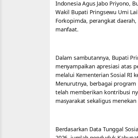
Indonesia Agus Jabo Priyono, B
Wakil Bupati Pringsewu Umi Lail
Forkopimda, perangkat daerah, p
manfaat.
Dalam sambutannya, Bupati Pr
menyampaikan apresiasi atas p
melalui Kementerian Sosial RI
Menurutnya, berbagai program b
telah memberikan kontribusi n
masyarakat sekaligus menekan 
Berdasarkan Data Tunggal Sosi
2026, jumlah penduduk Kabupat