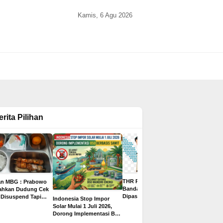
Kamis, 6 Agu 2026
erita Pilihan
THR PPPK Paruh Waktu
an MBG : Prabowo
Gaji Bisa 
Bandar Lampung
tahkan Dudung Cek
Juta, Ini 8
Dipastikan Cair Rp500
 Disuspend Tapi
Indonesia Stop Impor
2026 untuk
Ribu, Ditargetkan
 Terima Insentif
Solar Mulai 1 Juli 2026,
yang Paling
Sebelum Libur Lebaran
ta per Hari
Dorong Implementasi B50
Pelamar
Berbasis Sawit