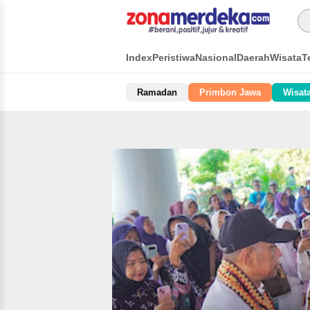
Index
Peristiwa
Nasional
Daerah
Wisata
T
Ramadan
Primbon Jawa
Wisat