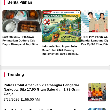
Berita Pilihan
THR PPPK Paruh Wak
Sorotan MBG : Prabowo
Bandar Lampung Dipa
Perintahkan Dudung Cek
Cair Rp500 Ribu, Dita
Dapur Disuspend Tapi Diduga
Indonesia Stop Impor Solar
Sebelum Libur Lebara
Terima Insentif Rp6 Juta per
Mulai 1 Juli 2026, Dorong
Hari
Implementasi B50 Berbasis
ah
Sawit
ng
Trending
Polres Rohil Amankan 2 Tersangka Pengedar
Narkoba, Sita 17,95 Gram Sabu dan 1,79 Gram
Ganja
7/28/2026 11:55:00 AM