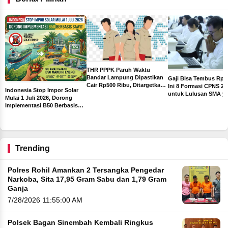
THR PPPK Paruh Waktu
Bandar Lampung Dipastikan
Gaji Bisa Tembus Rp10
Cair Rp500 Ribu, Ditargetkan
ga
Ini 8 Formasi CPNS 20
Indonesia Stop Impor Solar
Sebelum Libur Lebaran
untuk Lulusan SMA y
Mulai 1 Juli 2026, Dorong
Paling Diburu Pelamar
Implementasi B50 Berbasis
Sawit
Trending
Polres Rohil Amankan 2 Tersangka Pengedar
Narkoba, Sita 17,95 Gram Sabu dan 1,79 Gram
Ganja
7/28/2026 11:55:00 AM
Polsek Bagan Sinembah Kembali Ringkus