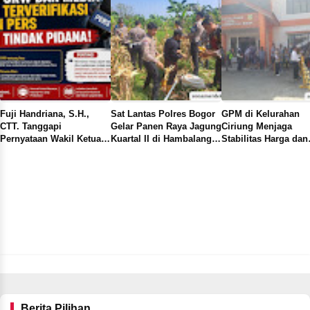
Fuji Handriana, S.H.,
Sat Lantas Polres Bogor
GPM di Kelurahan
CTT. Tanggapi
Gelar Panen Raya Jagung
Ciriung Menjaga
Pernyataan Wakil Ketua I
Kuartal II di Hambalang,
Stabilitas Harga dan
OKK PWI Kabupaten
Dukung Swasembada
Solusi Hemat untuk
Bogor Soal UKW dan
Pangan Nasional
Masyarakat
Verifikasi Dewan Pers
Berita Pilihan