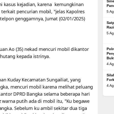
Sin
ami kasus kejadian, karena kemungkinan
Pan
terkait pencurian mobil, "jelas Kapolres
5 Ag
 telpon genggamnya, Jumat (02/01/2025)
Satp
Razi
5 Ag
an Ao (35) nekad mencuri mobil dikantor
Pol
Pen
utang kepada istrinya.
Bukt
4 Ag
Sil
an Kuday Kecamatan Sungailiat, yang
For
4 Ag
gka, mencuri mobil karena melihat peluang
 kantor DPRD Bangka selama beberapa hari
 warna putih ada di mobil itu, "Ku begawe
angka. Sebelum ku ambil sekitar dua tiga