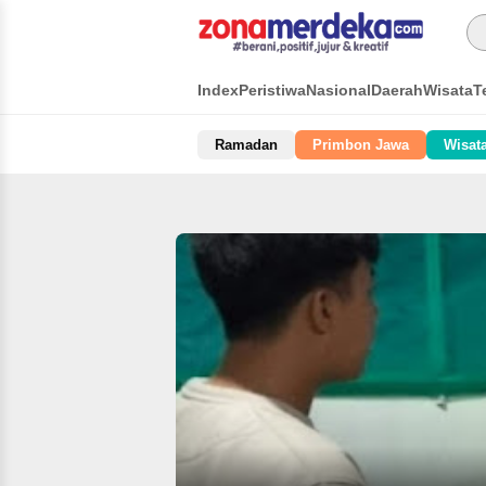
Index
Peristiwa
Nasional
Daerah
Wisata
T
Ramadan
Primbon Jawa
Wisat