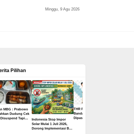
Minggu, 9 Agu 2026
erita Pilihan
THR PPPK Paruh Waktu
an MBG : Prabowo
Gaji Bisa 
Bandar Lampung
tahkan Dudung Cek
Juta, Ini 8
Dipastikan Cair Rp500
 Disuspend Tapi
Indonesia Stop Impor
2026 untuk
Ribu, Ditargetkan
 Terima Insentif
Solar Mulai 1 Juli 2026,
yang Paling
Sebelum Libur Lebaran
ta per Hari
Dorong Implementasi B50
Pelamar
Berbasis Sawit