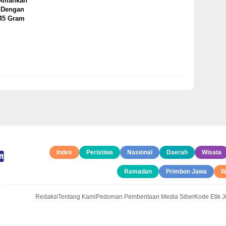
 Amankan
 Dengan
,45 Gram
Index
Peristiwa
Nasional
Daerah
Wisata
Ramadan
Primbon Jawa
W
Redaksi
Tentang Kami
Pedoman Pemberitaan Media Siber
Kode Etik Ju