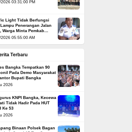
/2026 03:31:00 PM
fic Light Tidak Berfungsi
 Lampu Penerangan Jalan
i, Warga Minta Pemkab
gka Segera Atasi
/2026 05:55:00 AM
erita Terbaru
res Bangka Tempatkan 90
sonil Pada Demo Masyarakat
Kantor Bupati Bangka
u 2026
gurus KNPI Bangka, Kecewa
ati Tidak Hadir Pada HUT
I Ke 53
u 2026
apang Binaan Polsek Bagan