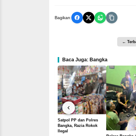
Bagikan:
← Terb
Baca Juga: Bangka
Pengurus KNPI Bangka,
Satpol PP dan Polres
il
Kecewa Bupati Tidak
Bangka, Razia Rokok
 di
Hadir Pada HUT KNPI Ke
Ilegal