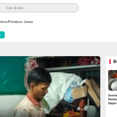
ekno
Primbon Jawa
a
B
Sorot
Perin
Dapur
Diduga
Rp6 Ju
Buntut Dugaan Kredit
Rumah Bermasalah di