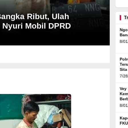
BTN Karawang Diselidiki,
Ratusan Debitur dan
Pejabat Bank Diperiksa
angka Ribut, Ulah
T
 Nyuri Mobil DPRD
Ngo
Ban
8/01
Pol
Ter
Sita
Gra
7/28
Vey 
Kem
Ber
Vol.
8/01
Kap
FKU