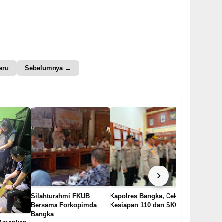
aru
Sebelumnya →
Silahturahmi FKUB
Kapolres Bangka, Cek
Ngopi Ngo
Bersama Forkopimda
Kesiapan 110 dan SKCK
Kapolres 
Bangka
Bersama 