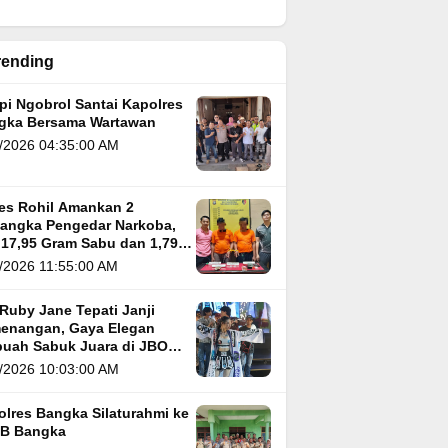
rending
pi Ngobrol Santai Kapolres
gka Bersama Wartawan
/2026 04:35:00 AM
res Rohil Amankan 2
sangka Pengedar Narkoba,
 17,95 Gram Sabu dan 1,79
m Ganja
/2026 11:55:00 AM
Ruby Jane Tepati Janji
enangan, Gaya Elegan
buah Sabuk Juara di JBO
 5
/2026 10:03:00 AM
olres Bangka Silaturahmi ke
B Bangka