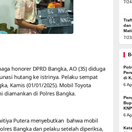
7/24
Traf
dan
Mat
Ban
7/23
B
aga honorer DPRD Bangka, AO (35) diduga
Pol
Per
nasi hutang ke istrinya. Pelaku sempat
di 
a, Kamis (01/01/2025). Mobil Toyota
6 Ag
ini diamankan di Polres Bangka.
Pen
Bup
KNP
6 Ag
itiya Putera menyebutkan bahwa mobil
olres Bangka dan pelaku setelah diperiksa,
Ket