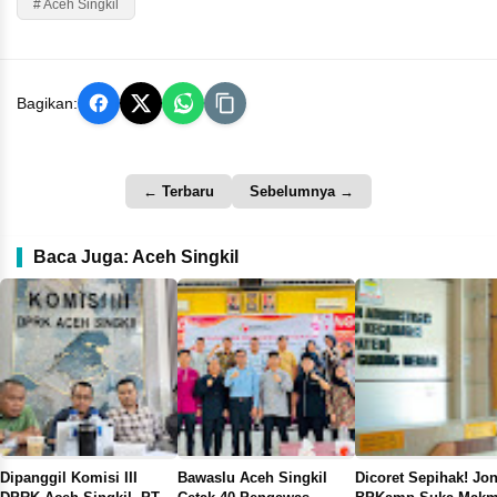
# Aceh Singkil
Bagikan:
← Terbaru
Sebelumnya →
Baca Juga: Aceh Singkil
ret Sepihak! Joni
Warga Kuta Batu Desak