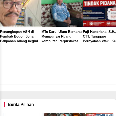
Penangkapan ASN di
MTs Darul Ulum Berharap
Fuji Handriana, S.H.
Pemkab Bogor, Johan
Mempunyai Ruang
CTT. Tanggapi
Pakpahan bilang begini
komputer, Perpustakaan,
Pernyataan Wakil Ke
Laboratorium IPA dan
OKK PWI Kabupaten
Lapangan Olahraga demi
Bogor Soal UKW da
Menunjang Kualitas
Verifikasi Dewan Per
Pendidikan
Berita Pilihan