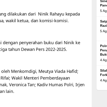
Sin
Pan
5 Ag
ung dilakukan dari Ninik Rahayu kepada
a, wakil ketua, dan komisi-komisi.
Satp
Razi
5 Ag
ai dengan penyerahan buku dari Ninik ke
Pol
 tiga tahun Dewan Pers 2022-2025.
Pen
Bukt
4 Ag
i oleh Menkomdigi, Meutya Viada Hafid;
Sil
For
 Rifai; Wakil Menteri Pemberdayaan
4 Ag
k, Veronica Tan; Kadiv Humas Polri, Irjen
n lain.