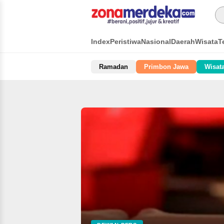
Index
Peristiwa
Nasional
Daerah
Wisata
T
Ramadan
Primbon Jawa
Wisat