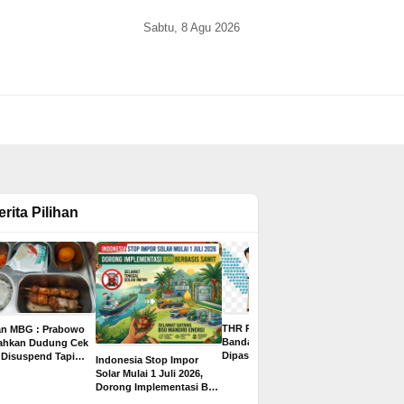
Sabtu, 8 Agu 2026
erita Pilihan
THR PPPK Paruh Waktu
an MBG : Prabowo
Gaji Bisa 
Bandar Lampung
tahkan Dudung Cek
Juta, Ini 8
Dipastikan Cair Rp500
 Disuspend Tapi
Indonesia Stop Impor
2026 untuk
Ribu, Ditargetkan
 Terima Insentif
Solar Mulai 1 Juli 2026,
yang Paling
Sebelum Libur Lebaran
ta per Hari
Dorong Implementasi B50
Pelamar
Berbasis Sawit