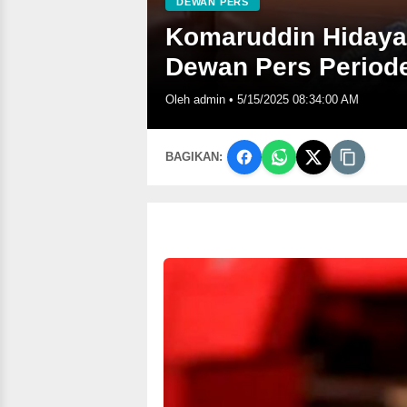
DEWAN PERS
Komaruddin Hidayat
Dewan Pers Period
Oleh admin
•
5/15/2025 08:34:00 AM
BAGIKAN: