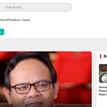
ekno
Primbon Jawa
a
B
Sorot
Perin
Dapur
Diduga
Rp6 Ju
Buntut Dugaan Kredit
Rumah Bermasalah di