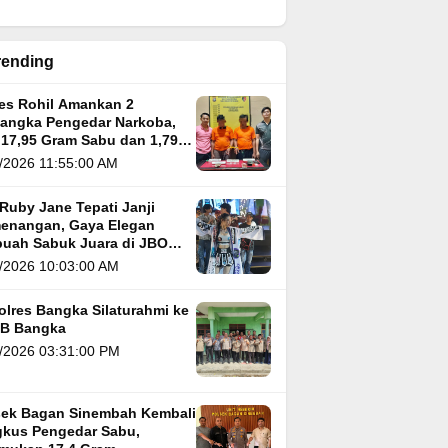
rending
res Rohil Amankan 2
sangka Pengedar Narkoba,
 17,95 Gram Sabu dan 1,79
m Ganja
/2026 11:55:00 AM
Ruby Jane Tepati Janji
enangan, Gaya Elegan
buah Sabuk Juara di JBO
 5
/2026 10:03:00 AM
olres Bangka Silaturahmi ke
B Bangka
/2026 03:31:00 PM
sek Bagan Sinembah Kembali
kus Pengedar Sabu,