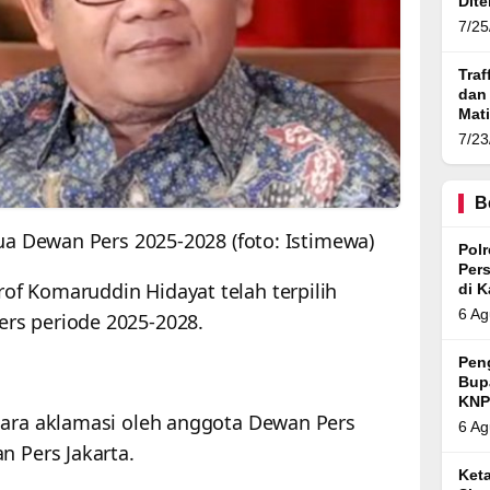
Dit
7/25
Traf
dan
Mat
Ban
7/23
B
tua Dewan Pers
2025-2028 (foto: Istimewa)
Pol
Per
rof Komaruddin Hidayat telah terpilih
di 
6 Ag
rs periode 2025-2028.
Pen
Bup
KNP
cara aklamasi oleh anggota Dewan Pers
6 Ag
n Pers Jakarta.
Ket