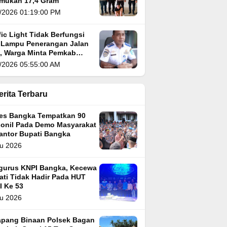
emukan 17,4 Gram
/2026 01:19:00 PM
fic Light Tidak Berfungsi
 Lampu Penerangan Jalan
i, Warga Minta Pemkab
gka Segera Atasi
/2026 05:55:00 AM
erita Terbaru
res Bangka Tempatkan 90
sonil Pada Demo Masyarakat
Kantor Bupati Bangka
u 2026
gurus KNPI Bangka, Kecewa
ati Tidak Hadir Pada HUT
I Ke 53
u 2026
apang Binaan Polsek Bagan