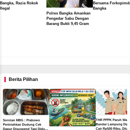
Bangka, Razia Rokok
Bersama Forkopimd
Ilegal
Bangka
Polres Bangka Amankan
Pengedar Sabu Dengan
Barang Bukti 9,45 Gram
Berita Pilihan
THR PPPK Paruh Wak
Sorotan MBG : Prabowo
Bandar Lampung Dipa
Perintahkan Dudung Cek
Cair Rp500 Ribu, Dita
Dapur Disuspend Tapi Diduga