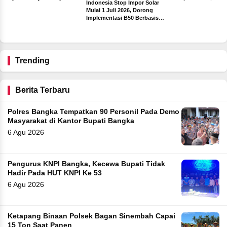
Indonesia Stop Impor Solar
Sebelum Libur Lebara
Terima Insentif Rp6 Juta per
Mulai 1 Juli 2026, Dorong
Hari
Implementasi B50 Berbasis
ah
Sawit
ng
Trending
Berita Terbaru
Polres Bangka Tempatkan 90 Personil Pada Demo
Masyarakat di Kantor Bupati Bangka
6 Agu 2026
Pengurus KNPI Bangka, Kecewa Bupati Tidak
Hadir Pada HUT KNPI Ke 53
6 Agu 2026
Ketapang Binaan Polsek Bagan Sinembah Capai
15 Ton Saat Panen