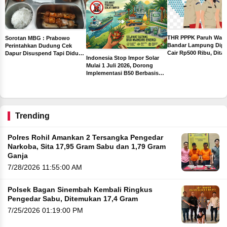
THR PPPK Paruh Wak
Sorotan MBG : Prabowo
Bandar Lampung Dipa
Perintahkan Dudung Cek
Cair Rp500 Ribu, Dita
Dapur Disuspend Tapi Diduga
Indonesia Stop Impor Solar
Sebelum Libur Lebara
Terima Insentif Rp6 Juta per
Mulai 1 Juli 2026, Dorong
Hari
Implementasi B50 Berbasis
ah
Sawit
ng
Trending
Polres Rohil Amankan 2 Tersangka Pengedar
Narkoba, Sita 17,95 Gram Sabu dan 1,79 Gram
Ganja
7/28/2026 11:55:00 AM
Polsek Bagan Sinembah Kembali Ringkus
Pengedar Sabu, Ditemukan 17,4 Gram
7/25/2026 01:19:00 PM