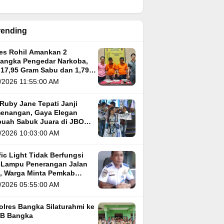
rending
res Rohil Amankan 2
sangka Pengedar Narkoba,
 17,95 Gram Sabu dan 1,79
m Ganja
/2026 11:55:00 AM
Ruby Jane Tepati Janji
enangan, Gaya Elegan
buah Sabuk Juara di JBO
 5
/2026 10:03:00 AM
fic Light Tidak Berfungsi
 Lampu Penerangan Jalan
i, Warga Minta Pemkab
gka Segera Atasi
/2026 05:55:00 AM
olres Bangka Silaturahmi ke
B Bangka