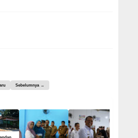
aru
Sebelumnya →
Pandan