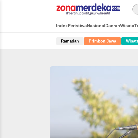
Index
Peristiwa
Nasional
Daerah
Wisata
T
Ramadan
Primbon Jawa
Wisat