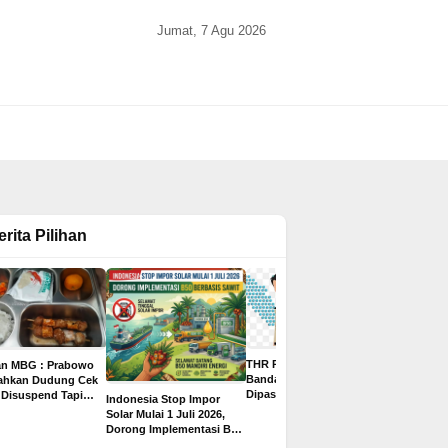
Jumat, 7 Agu 2026
erita Pilihan
THR PPPK Paruh Waktu
an MBG : Prabowo
Gaji Bisa 
Bandar Lampung
tahkan Dudung Cek
Juta, Ini 8
Dipastikan Cair Rp500
 Disuspend Tapi
Indonesia Stop Impor
2026 untuk
Ribu, Ditargetkan
 Terima Insentif
Solar Mulai 1 Juli 2026,
yang Paling
Sebelum Libur Lebaran
ta per Hari
Dorong Implementasi B50
Pelamar
Berbasis Sawit