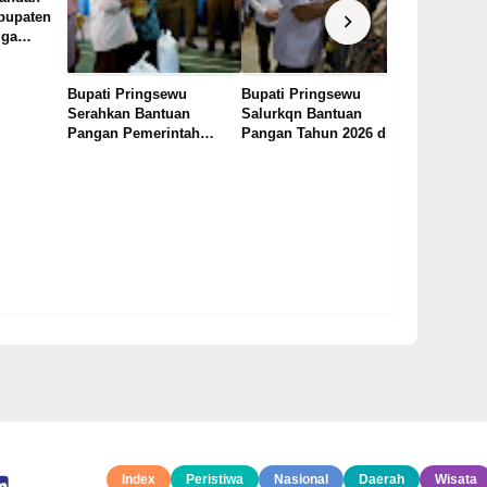
abupaten
uga
utup Saat
zen Sebut
Bupati Pringsewu
Bupati Pringsewu
Jadi Nara
 Santai
Serahkan Bantuan
Salurkqn Bantuan
Nasional
Pangan Pemerintah
Pangan Tahun 2026 di
Kemendagr
Tahun 2026 di Pekon
Pekon Rejosari
Pringsewu
Banyumas
Penguata
melalui In
Mocaf
Index
Peristiwa
Nasional
Daerah
Wisata