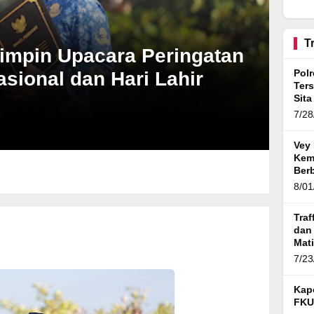
BTN Karawang Diselidiki,
Ratusan Debitur dan
Pejabat Bank Diperiksa
T
impin Upacara Peringatan
sional dan Hari Lahir
Pol
Ter
Sita
Gra
7/28
Vey 
Kem
Ber
Vol.
8/01
Traf
dan
Mat
Ban
7/23
Kap
FKU