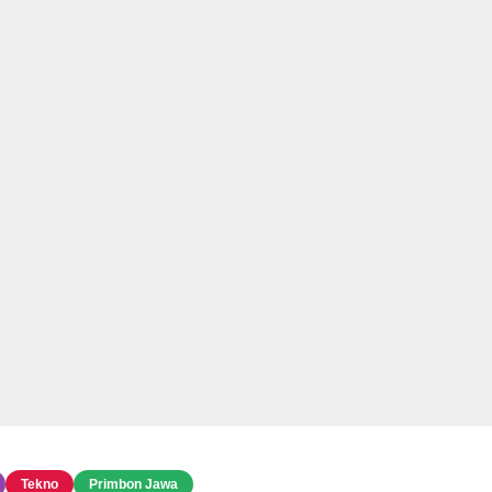
sumber Forum
Pemkab Pringsewu
Bupati Pringsewu Lepas
Audensi Dengan
Jamaah Calon Haji Tahun
i,Bupati
Kementrian Kelautan Dan
1447 H/2026 M
 Dorong
Perikanan(KKP)
n KDKMP
ovasi Tepung
Tekno
Primbon Jawa