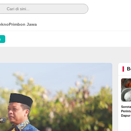
ekno
Primbon Jawa
a
B
Sorot
Perin
Dapur
Diduga
Rp6 Ju
Buntut Dugaan Kredit
Rumah Bermasalah di