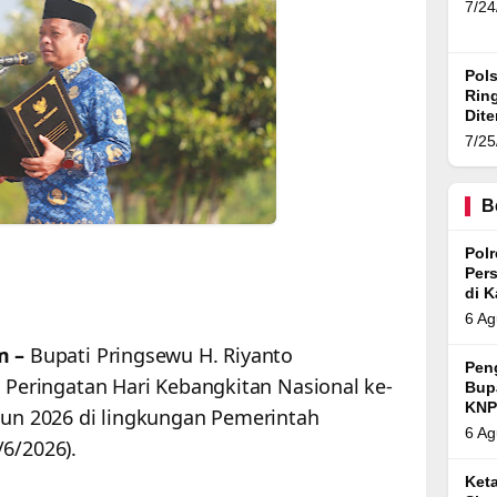
7/24
Pol
Ring
Dit
7/25
B
Pol
Per
di 
6 Ag
m –
Bupati Pringsewu H. Riyanto
Pen
eringatan Hari Kebangkitan Nasional ke-
Bup
KNP
ahun 2026 di lingkungan Pemerintah
6 Ag
6/2026).
Ket