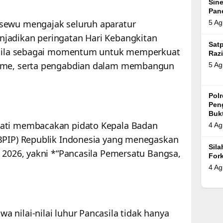
Sin
Pan
sewu mengajak seluruh aparatur
5 Ag
jadikan peringatan Hari Kebangkitan
Satp
casila sebagai momentum untuk memperkuat
Razi
isme, serta pengabdian dalam membangun
5 Ag
Pol
Pen
Bukt
pati membacakan pidato Kepala Badan
4 Ag
(BPIP) Republik Indonesia yang menegaskan
Sil
 2026, yakni *“Pancasila Pemersatu Bangsa,
For
4 Ag
 nilai-nilai luhur Pancasila tidak hanya