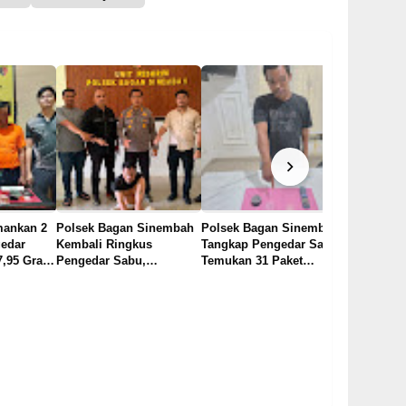
mankan 2
Polsek Bagan Sinembah
Polsek Bagan Sinembah
Sedang Ba
edar
Kembali Ringkus
Tangkap Pengedar Sabu,
Polsek Ba
17,95 Gram
Pengedar Sabu,
Temukan 31 Paket
Amankan 
Gram
Ditemukan 17,4 Gram
Didalam Dashboard
Pengedar 
4,44 Gram