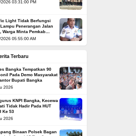
/2026 03:31:00 PM
fic Light Tidak Berfungsi
 Lampu Penerangan Jalan
i, Warga Minta Pemkab
gka Segera Atasi
/2026 05:55:00 AM
erita Terbaru
res Bangka Tempatkan 90
sonil Pada Demo Masyarakat
Kantor Bupati Bangka
u 2026
gurus KNPI Bangka, Kecewa
ati Tidak Hadir Pada HUT
I Ke 53
u 2026
apang Binaan Polsek Bagan