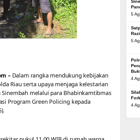
Sin
Pan
5 Ag
Satp
Razi
5 Ag
Pol
Pen
Bukt
om –
Dalam rangka mendukung kebijakan
4 Ag
Polda Riau serta upaya menjaga kelestarian
n Sinembah melalui para Bhabinkamtibmas
Sil
For
asi Program Green Policing kepada
4 Ag
).
sekitar pukul 11.00 WIB di rumah warga