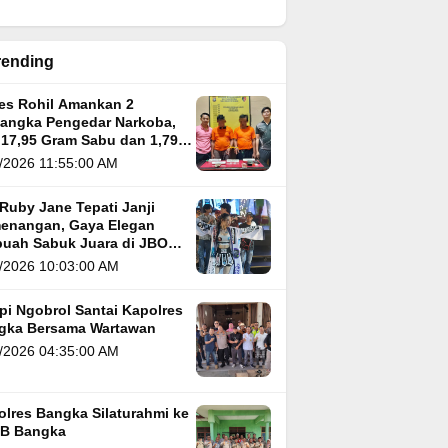
rending
res Rohil Amankan 2
sangka Pengedar Narkoba,
 17,95 Gram Sabu dan 1,79
m Ganja
/2026 11:55:00 AM
Ruby Jane Tepati Janji
enangan, Gaya Elegan
buah Sabuk Juara di JBO
 5
/2026 10:03:00 AM
pi Ngobrol Santai Kapolres
gka Bersama Wartawan
/2026 04:35:00 AM
olres Bangka Silaturahmi ke
B Bangka