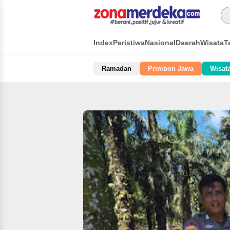
Index
Peristiwa
Nasional
Daerah
Wisata
T
Ramadan
Primbon Jawa
Wisat