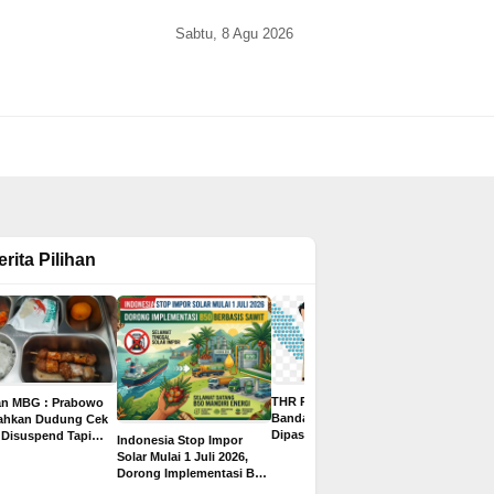
Sabtu, 8 Agu 2026
erita Pilihan
THR PPPK Paruh Waktu
an MBG : Prabowo
Gaji Bisa 
Bandar Lampung
tahkan Dudung Cek
Juta, Ini 8
Dipastikan Cair Rp500
 Disuspend Tapi
Indonesia Stop Impor
2026 untuk
Ribu, Ditargetkan
 Terima Insentif
Solar Mulai 1 Juli 2026,
yang Paling
Sebelum Libur Lebaran
ta per Hari
Dorong Implementasi B50
Pelamar
Berbasis Sawit