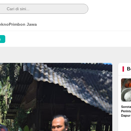
ekno
Primbon Jawa
a
B
Sorot
Perin
Dapur
Diduga
Rp6 Ju
Buntut Dugaan Kredit
Rumah Bermasalah di