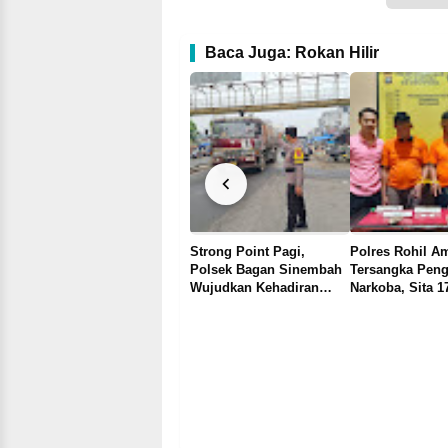
Baca Juga: Rokan Hilir
Polsek Bagan Sinembah
Strong Point Pagi,
Polres Rohil A
agan
Berikan Efek Jera, 6
Polsek Bagan Sinembah
Tersangka Peng
g
Ranmor Terjaring Razia
Wujudkan Kehadiran
Narkoba, Sita 
Balap Liar
Polri di Tengah Aktivitas
Sabu dan 1,79 
Masyarakat
Ganja