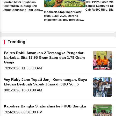
THR PPPK Paruh Wak
Sorotan MBG : Prabowo
Bandar Lampung Dipa
Perintahkan Dudung Cek
Cair Rp500 Ribu, Dita
Dapur Disuspend Tapi Diduga
Indonesia Stop Impor Solar
Sebelum Libur Lebara
Terima Insentif Rp6 Juta per
Mulai 1 Juli 2026, Dorong
Hari
Implementasi B50 Berbasis
ah
Sawit
ng
Trending
Polres Rohil Amankan 2 Tersangka Pengedar
Narkoba, Sita 17,95 Gram Sabu dan 1,79 Gram
Ganja
7/28/2026 11:55:00 AM
Vey Ruby Jane Tepati Janji Kemenangan, Gaya
Elegan Berbuah Sabuk Juara di JBO Vol. 5
8/01/2026 10:03:00 AM
Kapolres Bangka Silaturahmi ke FKUB Bangka
7/24/2026 03:31:00 PM