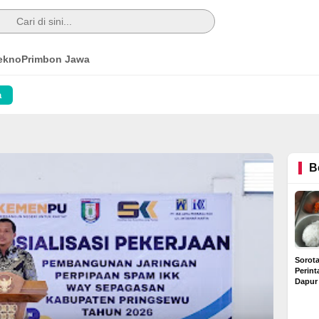
ekno
Primbon Jawa
a
B
Sorot
Perin
Dapur
Diduga
Rp6 Ju
Buntut Dugaan Kredit
Rumah Bermasalah di