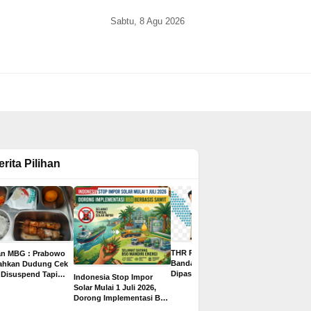
Sabtu, 8 Agu 2026
erita Pilihan
THR PPPK Paruh Waktu
an MBG : Prabowo
Gaji Bisa 
Bandar Lampung
tahkan Dudung Cek
Juta, Ini 8
Dipastikan Cair Rp500
 Disuspend Tapi
Indonesia Stop Impor
2026 untuk
Ribu, Ditargetkan
 Terima Insentif
Solar Mulai 1 Juli 2026,
yang Paling
Sebelum Libur Lebaran
ta per Hari
Dorong Implementasi B50
Pelamar
Berbasis Sawit