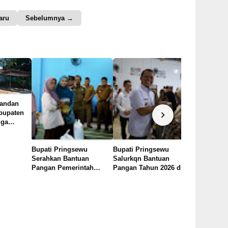
aru
Sebelumnya →
Pandan
abupaten
uga
utup Saat
zen Sebut
Bupati Pringsewu
Bupati Pringsewu
Jadi Nara
 Santai
Serahkan Bantuan
Salurkqn Bantuan
Nasional
Pangan Pemerintah
Pangan Tahun 2026 di
Kemendagr
Tahun 2026 di Pekon
Pekon Rejosari
Pringsewu
Banyumas
Penguata
melalui In
Mocaf