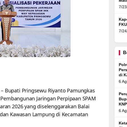
Mat
Ban
7/23
Kap
FKU
7/24
B
Pol
Per
di 
6 Ag
– Bupati Pringsewu Riyanto Pamungkas
Pen
si Pembangunan Jaringan Perpipaan SPAM
Bup
KNP
ran 2026 yang diselenggarakan Balai
6 Ag
 dan Kawasan Lampung di Kecamatan
Ket