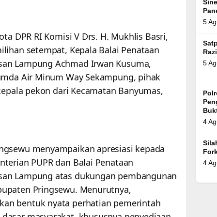
Sin
Pan
5 Ag
ota DPR RI Komisi V Drs. H. Mukhlis Basri,
Satp
lihan setempat, Kepala Balai Penataan
Razi
asan Lampung Achmad Irwan Kusuma,
5 Ag
rumda Air Minum Way Sekampung, pihak
 kepala pekon dari Kecamatan Banyumas,
Pol
Pen
Bukt
4 Ag
Sil
ingsewu menyampaikan apresiasi kepada
For
nterian PUPR dan Balai Penataan
4 Ag
asan Lampung atas dukungan pembangunan
bupaten Pringsewu. Menurutnya,
an bentuk nyata perhatian pemerintah
 dasar masyarakat, khususnya penyediaan