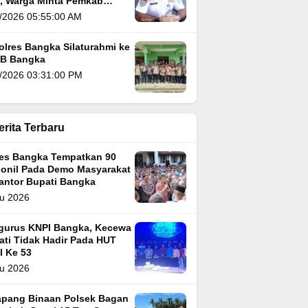
i, Warga Minta Pemkab
gka Segera Atasi
/2026 05:55:00 AM
olres Bangka Silaturahmi ke
B Bangka
/2026 03:31:00 PM
erita Terbaru
res Bangka Tempatkan 90
sonil Pada Demo Masyarakat
Kantor Bupati Bangka
u 2026
gurus KNPI Bangka, Kecewa
ati Tidak Hadir Pada HUT
I Ke 53
u 2026
apang Binaan Polsek Bagan