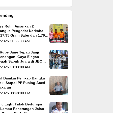
rending
res Rohil Amankan 2
sangka Pengedar Narkoba,
 17,95 Gram Sabu dan 1,79
m Ganja
/2026 11:55:00 AM
Ruby Jane Tepati Janji
enangan, Gaya Elegan
buah Sabuk Juara di JBO
 5
/2026 10:03:00 AM
il Damkar Pemkab Bangka
k, Satpol PP Pusing Atasi
akaran
/2026 08:48:00 PM
fic Light Tidak Berfungsi
 Lampu Penerangan Jalan