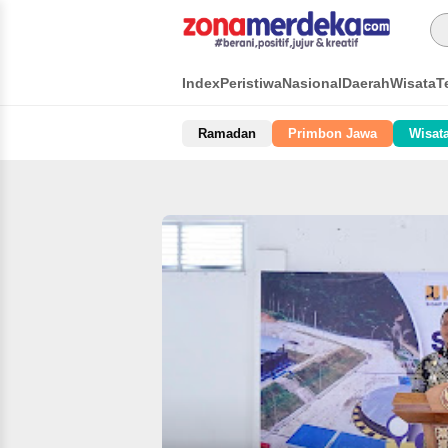
Index
Peristiwa
Nasional
Daerah
Wisata
T
Ramadan
Primbon Jawa
Wisat