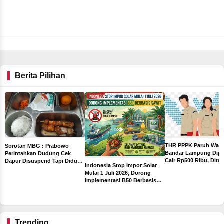
Berita Pilihan
THR PPPK Paruh Wak
Sorotan MBG : Prabowo
Bandar Lampung Dipa
Perintahkan Dudung Cek
Cair Rp500 Ribu, Dita
Dapur Disuspend Tapi Diduga
Indonesia Stop Impor Solar
Sebelum Libur Lebara
Terima Insentif Rp6 Juta per
Mulai 1 Juli 2026, Dorong
Hari
Implementasi B50 Berbasis
ah
Sawit
ng
Trending