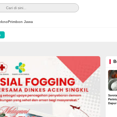
ekno
Primbon Jawa
a
B
Sorot
Perin
Dapur
Diduga
Rp6 Ju
Buntut Dugaan Kredit
Rumah Bermasalah di