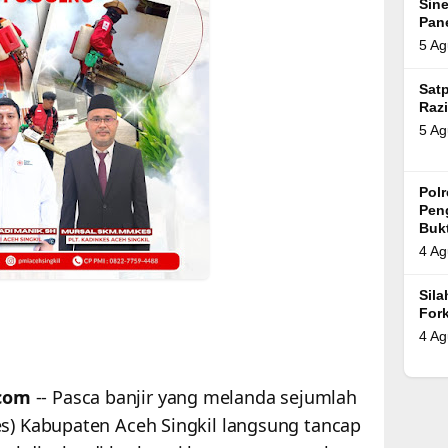
Sin
Pan
5 Ag
Satp
Razi
5 Ag
Pol
Pen
Bukt
4 Ag
Sil
For
4 Ag
com
-- Pasca banjir yang melanda sejumlah
es) Kabupaten Aceh Singkil langsung tancap