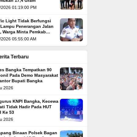
emukan 17,4 Gram
/2026 01:19:00 PM
fic Light Tidak Berfungsi
 Lampu Penerangan Jalan
i, Warga Minta Pemkab
gka Segera Atasi
/2026 05:55:00 AM
erita Terbaru
res Bangka Tempatkan 90
sonil Pada Demo Masyarakat
Kantor Bupati Bangka
u 2026
gurus KNPI Bangka, Kecewa
ati Tidak Hadir Pada HUT
I Ke 53
u 2026
apang Binaan Polsek Bagan