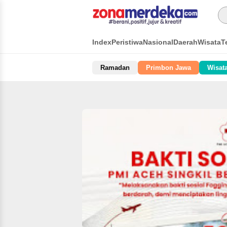
Index
Peristiwa
Nasional
Daerah
Wisata
T
Ramadan
Primbon Jawa
Wisat