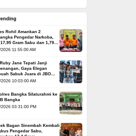
rending
res Rohil Amankan 2
sangka Pengedar Narkoba,
 17,95 Gram Sabu dan 1,79
m Ganja
/2026 11:55:00 AM
Ruby Jane Tepati Janji
enangan, Gaya Elegan
buah Sabuk Juara di JBO
 5
/2026 10:03:00 AM
olres Bangka Silaturahmi ke
B Bangka
/2026 03:31:00 PM
sek Bagan Sinembah Kembali
kus Pengedar Sabu,