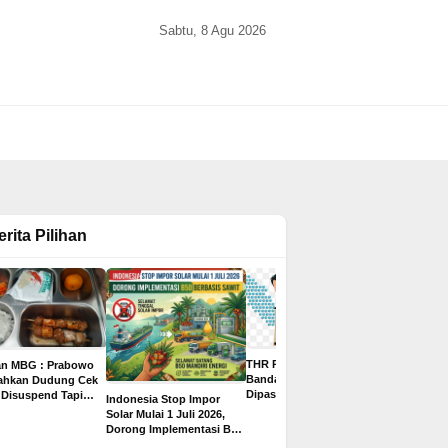
Sabtu, 8 Agu 2026
erita Pilihan
THR PPPK Paruh Waktu
an MBG : Prabowo
Gaji Bisa 
Bandar Lampung
tahkan Dudung Cek
Juta, Ini 8
Dipastikan Cair Rp500
 Disuspend Tapi
Indonesia Stop Impor
2026 untuk
Ribu, Ditargetkan
 Terima Insentif
Solar Mulai 1 Juli 2026,
yang Paling
Sebelum Libur Lebaran
ta per Hari
Dorong Implementasi B50
Pelamar
Berbasis Sawit