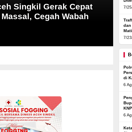
Dit
eh Singkil Gerak Cepat
7/25
 Massal, Cegah Wabah
Traf
dan
Mat
Ban
7/23
B
Pol
Per
di 
6 Ag
Pen
Bup
KNP
6 Ag
Ket