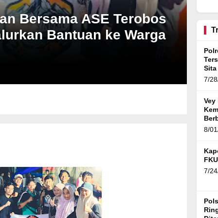
BTN Karawang Diselidiki,
Ratusan Debitur dan
an Bersama ASE Terobos
Pejabat Bank Diperiksa
T
alurkan Bantuan ke Warga
Pol
Ter
Sita
Gra
7/28
Vey 
Kem
Ber
Vol.
8/01
Kap
FKU
7/24
Pol
Ring