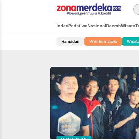
Index
Peristiwa
Nasional
Daerah
Wisata
T
Ramadan
Primbon Jawa
Wisat