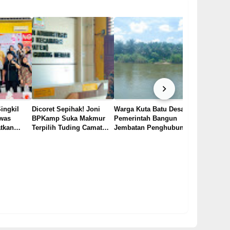
ingkil
Dicoret Sepihak! Joni
Warga Kuta Batu Desak
was
BPKamp Suka Makmur
Pemerintah Bangun
atkan
Terpilih Tuding Camat
Jembatan Penghubung
mokrasi
Gunung Meriah Main Ap
Antara Kampong di
GP Nasde
Kecamatan Simpang
Tancap Ga
Kanan
Pimpinan 
Menjadi Ti