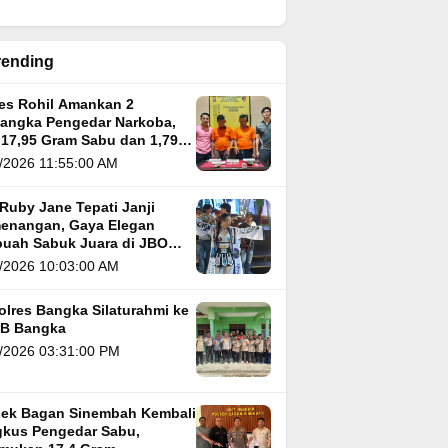
rending
res Rohil Amankan 2
sangka Pengedar Narkoba,
 17,95 Gram Sabu dan 1,79
m Ganja
/2026 11:55:00 AM
Ruby Jane Tepati Janji
enangan, Gaya Elegan
buah Sabuk Juara di JBO
 5
/2026 10:03:00 AM
olres Bangka Silaturahmi ke
B Bangka
/2026 03:31:00 PM
sek Bagan Sinembah Kembali
kus Pengedar Sabu,