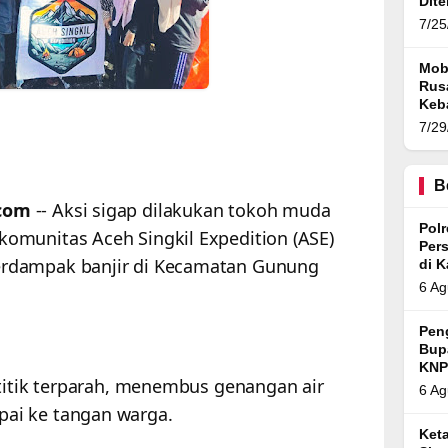
Dit
7/25
Mob
Rusa
Keb
7/29
B
.com
-- Aksi sigap dilakukan tokoh muda
Pol
omunitas Aceh Singkil Expedition (ASE)
Per
rdampak banjir di Kecamatan Gunung
di 
6 Ag
Pen
Bup
KNP
-titik terparah, menembus genangan air
6 Ag
ai ke tangan warga.
Ket