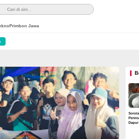
ekno
Primbon Jawa
a
B
Sorot
Perin
Dapur
Diduga
Rp6 Ju
Buntut Dugaan Kredit
Rumah Bermasalah di