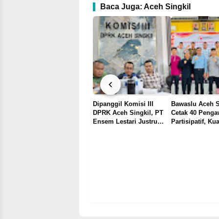
Baca Juga: Aceh Singkil
22 Guru Ponpes Zaid Bin
TSABIT"Naik Level" 3
Hari Belajar Canva,
IK
Dipanggil Komisi III
Bawaslu Aceh S
Capcut dan AI Tuntas
DI
DPRK Aceh Singkil, PT
Cetak 40 Penga
EH
Ensem Lestari Justru
Partisipatif, Ku
Pilih Mangkir, Alasan
Pengawasan De
Kendala Transportasi
Dari Bawah