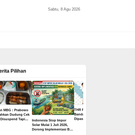
Sabtu, 8 Agu 2026
erita Pilihan
THR PPPK Paruh Waktu
an MBG : Prabowo
Gaji Bisa 
Bandar Lampung
tahkan Dudung Cek
Juta, Ini 8
Dipastikan Cair Rp500
 Disuspend Tapi
Indonesia Stop Impor
2026 untuk
Ribu, Ditargetkan
 Terima Insentif
Solar Mulai 1 Juli 2026,
yang Paling
Sebelum Libur Lebaran
ta per Hari
Dorong Implementasi B50
Pelamar
Berbasis Sawit