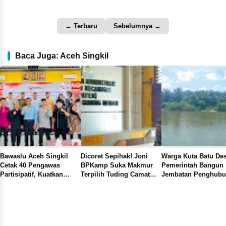
← Terbaru
Sebelumnya →
Baca Juga: Aceh Singkil
Bawaslu Aceh Singkil
Dicoret Sepihak! Joni
Warga Kuta Batu De
Cetak 40 Pengawas
BPKamp Suka Makmur
Pemerintah Bangun
Partisipatif, Kuatkan
Terpilih Tuding Camat
Jembatan Penghub
Pengawasan Demokrasi
Gunung Meriah Main Ap
Antara Kampong di
Dari Bawah
Kecamatan Simpang
Kanan