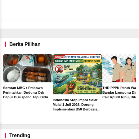
Berita Pilihan
THR PPPK Paruh Wak
Sorotan MBG : Prabowo
Bandar Lampung Dipa
Perintahkan Dudung Cek
Cair Rp500 Ribu, Dita
Dapur Disuspend Tapi Diduga
Indonesia Stop Impor Solar
Sebelum Libur Lebara
Terima Insentif Rp6 Juta per
Mulai 1 Juli 2026, Dorong
Hari
Implementasi B50 Berbasis
ah
Sawit
ng
Trending