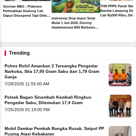
THR PPPK Paruh Wak
Sorotan MBG : Prabowo
Bandar Lampung Dipa
Perintahkan Dudung Cek
Cair Rp500 Ribu, Dita
Dapur Disuspend Tapi Diduga
Indonesia Stop Impor Solar
Sebelum Libur Lebara
Terima Insentif Rp6 Juta per
Mulai 1 Juli 2026, Dorong
Hari
Implementasi B50 Berbasis
ah
Sawit
ng
Trending
Polres Rohil Amankan 2 Tersangka Pengedar
Narkoba, Sita 17,95 Gram Sabu dan 1,79 Gram
Ganja
7/28/2026 11:55:00 AM
Polsek Bagan Sinembah Kembali Ringkus
Pengedar Sabu, Ditemukan 17,4 Gram
7/25/2026 01:19:00 PM
Mobil Damkar Pemkab Bangka Rusak, Satpol PP
Pusing Atasi Kebakaran