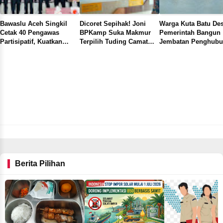
Bawaslu Aceh Singkil
Dicoret Sepihak! Joni
Warga Kuta Batu De
Cetak 40 Pengawas
BPKamp Suka Makmur
Pemerintah Bangun
Partisipatif, Kuatkan
Terpilih Tuding Camat
Jembatan Penghub
Pengawasan Demokrasi
Gunung Meriah Main Ap
Antara Kampong di
Dari Bawah
Kecamatan Simpang
Kanan
Berita Pilihan