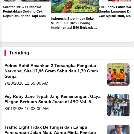
THR PPPK Paruh Wak
Sorotan MBG : Prabowo
Bandar Lampung Dipa
Perintahkan Dudung Cek
Cair Rp500 Ribu, Dita
Dapur Disuspend Tapi Diduga
Indonesia Stop Impor Solar
Sebelum Libur Lebara
Terima Insentif Rp6 Juta per
Mulai 1 Juli 2026, Dorong
Hari
Implementasi B50 Berbasis
ah
Sawit
ng
Trending
Polres Rohil Amankan 2 Tersangka Pengedar
Narkoba, Sita 17,95 Gram Sabu dan 1,79 Gram
Ganja
7/28/2026 11:55:00 AM
Vey Ruby Jane Tepati Janji Kemenangan, Gaya
Elegan Berbuah Sabuk Juara di JBO Vol. 5
8/01/2026 10:03:00 AM
Traffic Light Tidak Berfungsi dan Lampu
Penerangan Jalan Mati, Warga Minta Pemkab