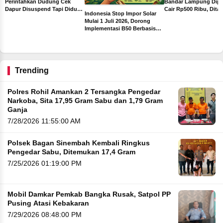
Bandar Lampung Dipa
Perintahkan Dudung Cek
Cair Rp500 Ribu, Dita
Dapur Disuspend Tapi Diduga
Indonesia Stop Impor Solar
Sebelum Libur Lebara
Terima Insentif Rp6 Juta per
Mulai 1 Juli 2026, Dorong
Hari
Implementasi B50 Berbasis
ah
Sawit
ng
Trending
Polres Rohil Amankan 2 Tersangka Pengedar
Narkoba, Sita 17,95 Gram Sabu dan 1,79 Gram
Ganja
7/28/2026 11:55:00 AM
Polsek Bagan Sinembah Kembali Ringkus
Pengedar Sabu, Ditemukan 17,4 Gram
7/25/2026 01:19:00 PM
Mobil Damkar Pemkab Bangka Rusak, Satpol PP
Pusing Atasi Kebakaran
7/29/2026 08:48:00 PM