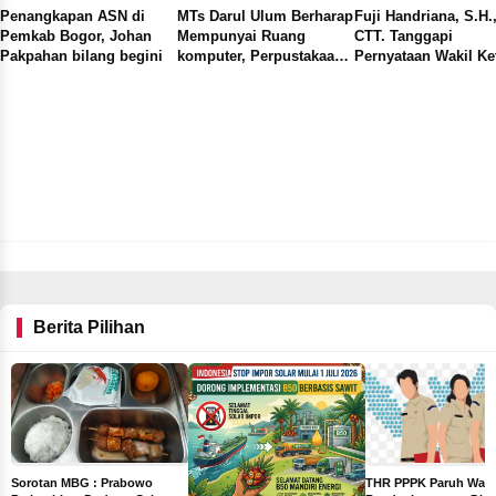
Penangkapan ASN di
MTs Darul Ulum Berharap
Fuji Handriana, S.H.
Pemkab Bogor, Johan
Mempunyai Ruang
CTT. Tanggapi
Pakpahan bilang begini
komputer, Perpustakaan,
Pernyataan Wakil Ke
Laboratorium IPA dan
OKK PWI Kabupaten
Lapangan Olahraga demi
Bogor Soal UKW da
Menunjang Kualitas
Verifikasi Dewan Per
Pendidikan
Berita Pilihan
THR PPPK Paruh Wak
Sorotan MBG : Prabowo