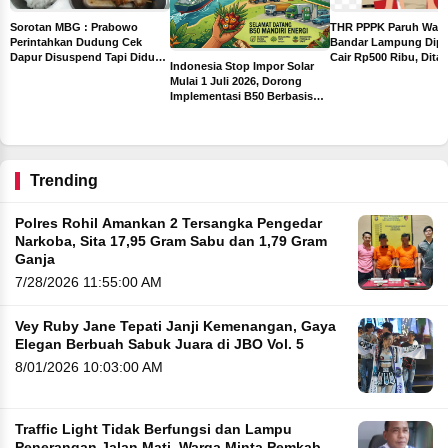
THR PPPK Paruh Wak
Sorotan MBG : Prabowo
Bandar Lampung Dipa
Perintahkan Dudung Cek
Cair Rp500 Ribu, Dita
Dapur Disuspend Tapi Diduga
Indonesia Stop Impor Solar
Sebelum Libur Lebara
Terima Insentif Rp6 Juta per
Mulai 1 Juli 2026, Dorong
Hari
Implementasi B50 Berbasis
ah
Sawit
ng
Trending
Polres Rohil Amankan 2 Tersangka Pengedar
Narkoba, Sita 17,95 Gram Sabu dan 1,79 Gram
Ganja
7/28/2026 11:55:00 AM
Vey Ruby Jane Tepati Janji Kemenangan, Gaya
Elegan Berbuah Sabuk Juara di JBO Vol. 5
8/01/2026 10:03:00 AM
Traffic Light Tidak Berfungsi dan Lampu
Penerangan Jalan Mati, Warga Minta Pemkab