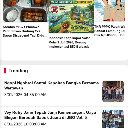
THR PPPK Paruh Wak
Sorotan MBG : Prabowo
Bandar Lampung Dipa
Perintahkan Dudung Cek
Cair Rp500 Ribu, Dita
Dapur Disuspend Tapi Diduga
Indonesia Stop Impor Solar
Sebelum Libur Lebara
Terima Insentif Rp6 Juta per
Mulai 1 Juli 2026, Dorong
Hari
Implementasi B50 Berbasis
ah
Sawit
ng
Trending
Ngopi Ngobrol Santai Kapolres Bangka Bersama
Wartawan
8/01/2026 04:35:00 AM
Vey Ruby Jane Tepati Janji Kemenangan, Gaya
Elegan Berbuah Sabuk Juara di JBO Vol. 5
8/01/2026 10:03:00 AM