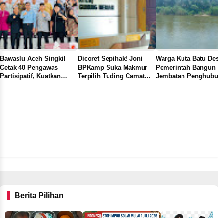
Bawaslu Aceh Singkil
Dicoret Sepihak! Joni
Warga Kuta Batu De
Cetak 40 Pengawas
BPKamp Suka Makmur
Pemerintah Bangun
Partisipatif, Kuatkan
Terpilih Tuding Camat
Jembatan Penghub
Pengawasan Demokrasi
Gunung Meriah Main Ap
Antara Kampong di
Dari Bawah
Kecamatan Simpang
Kanan
Berita Pilihan