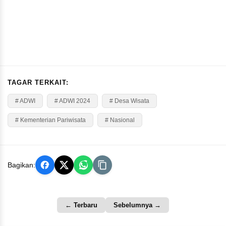
TAGAR TERKAIT:
# ADWI
# ADWI 2024
# Desa Wisata
# Kementerian Pariwisata
# Nasional
Bagikan:
← Terbaru
Sebelumnya →