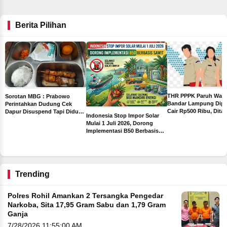
Berita Pilihan
THR PPPK Paruh Wak
Sorotan MBG : Prabowo
Bandar Lampung Dipa
Perintahkan Dudung Cek
Cair Rp500 Ribu, Dita
Dapur Disuspend Tapi Diduga
Indonesia Stop Impor Solar
Sebelum Libur Lebara
Terima Insentif Rp6 Juta per
Mulai 1 Juli 2026, Dorong
Hari
Implementasi B50 Berbasis
ah
Sawit
ng
Trending
Polres Rohil Amankan 2 Tersangka Pengedar
Narkoba, Sita 17,95 Gram Sabu dan 1,79 Gram
Ganja
7/28/2026 11:55:00 AM