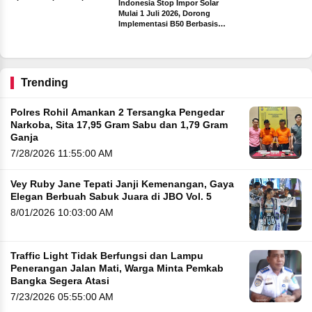
Indonesia Stop Impor Solar
Sebelum Libur Lebara
Terima Insentif Rp6 Juta per
Mulai 1 Juli 2026, Dorong
Hari
Implementasi B50 Berbasis
ah
Sawit
ng
Trending
Polres Rohil Amankan 2 Tersangka Pengedar
Narkoba, Sita 17,95 Gram Sabu dan 1,79 Gram
Ganja
7/28/2026 11:55:00 AM
Vey Ruby Jane Tepati Janji Kemenangan, Gaya
Elegan Berbuah Sabuk Juara di JBO Vol. 5
8/01/2026 10:03:00 AM
Traffic Light Tidak Berfungsi dan Lampu
Penerangan Jalan Mati, Warga Minta Pemkab
Bangka Segera Atasi
7/23/2026 05:55:00 AM