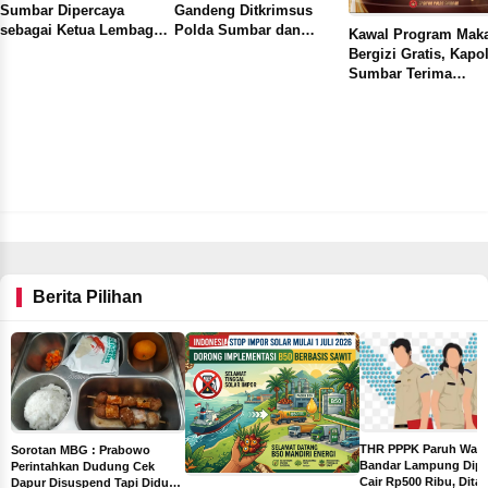
Sumbar Dipercaya
Gandeng Ditkrimsus
sebagai Ketua Lembaga
Polda Sumbar dan
Kawal Program Mak
Kerja Sama Bisnis dan
Pemkot Laksanakan
Bergizi Gratis, Kapo
Advokasi JMSI Sumbar
Operasi Tambang Liar di
Sumbar Terima
Tiga Titik Lokasi
Satyalancana Wira K
dari Presiden
Berita Pilihan
THR PPPK Paruh Wak
Sorotan MBG : Prabowo
Bandar Lampung Dipa
Perintahkan Dudung Cek
Cair Rp500 Ribu, Dita
Dapur Disuspend Tapi Diduga