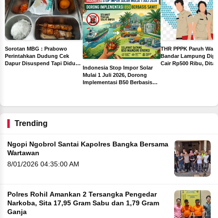
THR PPPK Paruh Wak
Sorotan MBG : Prabowo
Bandar Lampung Dipa
Perintahkan Dudung Cek
Cair Rp500 Ribu, Dita
Dapur Disuspend Tapi Diduga
Indonesia Stop Impor Solar
Sebelum Libur Lebara
Terima Insentif Rp6 Juta per
Mulai 1 Juli 2026, Dorong
Hari
Implementasi B50 Berbasis
ah
Sawit
ng
Trending
Ngopi Ngobrol Santai Kapolres Bangka Bersama
Wartawan
8/01/2026 04:35:00 AM
Polres Rohil Amankan 2 Tersangka Pengedar
Narkoba, Sita 17,95 Gram Sabu dan 1,79 Gram
Ganja