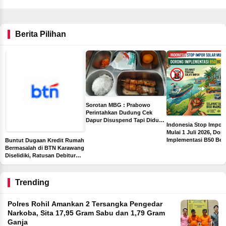
Berita Pilihan
Sorotan MBG : Prabowo
Perintahkan Dudung Cek
Dapur Disuspend Tapi Diduga
Indonesia Stop Impor 
Terima Insentif Rp6 Juta per
Mulai 1 Juli 2026, Dor
Hari
Implementasi B50 Ber
Buntut Dugaan Kredit Rumah
Sawit
Bermasalah di BTN Karawang
Diselidiki, Ratusan Debitur
dan Pejabat Bank Diperiksa
Trending
Polres Rohil Amankan 2 Tersangka Pengedar
Narkoba, Sita 17,95 Gram Sabu dan 1,79 Gram
Ganja