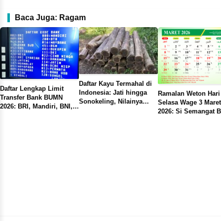
Baca Juga: Ragam
Daftar Kayu Termahal di
Lengkap Limit
Indonesia: Jati hingga
Ramalan Weton Hari Ini
r Bank BUMN
Sonokeling, Nilainya
Selasa Wage 3 Maret
I, Mandiri, BNI,
Disebut Setara 12 Gram
2026: Si Semangat Baja
 Punya Batas
Yo
Emas
yang Berpendirian Teguh
 Tiap Jenis
Pa
g
Ma