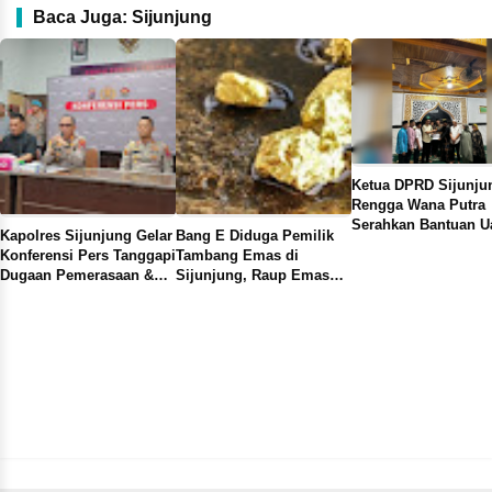
Baca Juga: Sijunjung
Ketua DPRD Sijunju
Rengga Wana Putra
Serahkan Bantuan U
Kapolres Sijunjung Gelar
Bang E Diduga Pemilik
10 Juta Kemasjid Jo
Konferensi Pers Tanggapi
Tambang Emas di
Bukik Sabalah
Dugaan Pemerasaan &
Sijunjung, Raup Emas
Pengeniayan pada 4
Puluhan Kilogram Sehari
Wartawan Asal Riau di
Tanjung Lolo