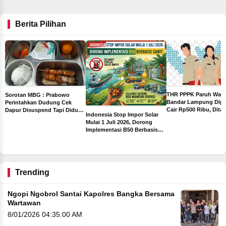
Berita Pilihan
THR PPPK Paruh Wak
Sorotan MBG : Prabowo
Bandar Lampung Dipa
Perintahkan Dudung Cek
Cair Rp500 Ribu, Dita
Dapur Disuspend Tapi Diduga
Indonesia Stop Impor Solar
Sebelum Libur Lebara
Terima Insentif Rp6 Juta per
Mulai 1 Juli 2026, Dorong
Hari
Implementasi B50 Berbasis
ah
Sawit
ng
Trending
Ngopi Ngobrol Santai Kapolres Bangka Bersama
Wartawan
8/01/2026 04:35:00 AM