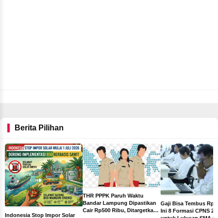
Berita Pilihan
THR PPPK Paruh Waktu
Bandar Lampung Dipastikan
Gaji Bisa Tembus Rp10
Cair Rp500 Ribu, Ditargetkan
ga
Ini 8 Formasi CPNS 20
Indonesia Stop Impor Solar
Sebelum Libur Lebaran