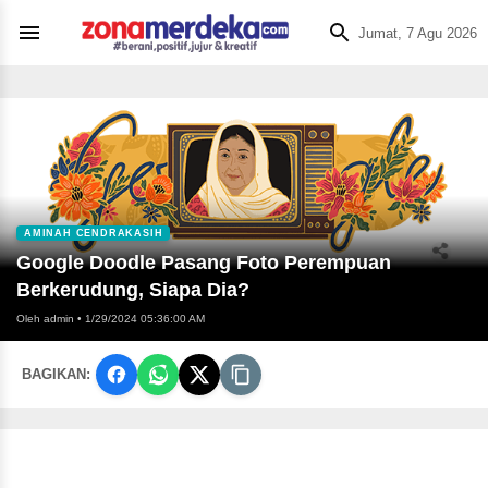
Jumat, 7 Agu 2026
AMINAH CENDRAKASIH
Google Doodle Pasang Foto Perempuan
Berkerudung, Siapa Dia?
Oleh admin
•
1/29/2024 05:36:00 AM
BAGIKAN: