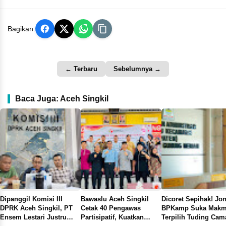
Bagikan:
← Terbaru
Sebelumnya →
Baca Juga: Aceh Singkil
 III
Bawaslu Aceh Singkil
Dicoret Sepihak! Joni
Warga Kuta
l, PT
Cetak 40 Pengawas
BPKamp Suka Makmur
Pemerinta
ustru
Partisipatif, Kuatkan
Terpilih Tuding Camat
Jembatan 