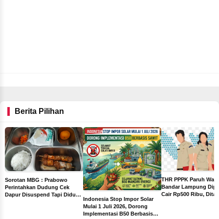
lasan
Pengawasan Demokrasi
Gunung Meriah Main Ap
Antara Ka
rtasi
Dari Bawah
Kecamatan
Kanan
Berita Pilihan
THR PPPK Paruh Wak
Sorotan MBG : Prabowo
Bandar Lampung Dipa
Perintahkan Dudung Cek
Cair Rp500 Ribu, Dita
Dapur Disuspend Tapi Diduga
Indonesia Stop Impor Solar
Sebelum Libur Lebara
Terima Insentif Rp6 Juta per
Mulai 1 Juli 2026, Dorong
Hari
Implementasi B50 Berbasis
ah