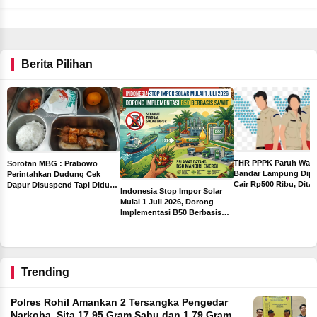
Berita Pilihan
THR PPPK Paruh Wak
Sorotan MBG : Prabowo
Bandar Lampung Dipa
Perintahkan Dudung Cek
Cair Rp500 Ribu, Dita
Dapur Disuspend Tapi Diduga
Indonesia Stop Impor Solar
Sebelum Libur Lebara
Terima Insentif Rp6 Juta per
Mulai 1 Juli 2026, Dorong
Hari
Implementasi B50 Berbasis
ah
Sawit
ng
Trending
Polres Rohil Amankan 2 Tersangka Pengedar
Narkoba, Sita 17,95 Gram Sabu dan 1,79 Gram