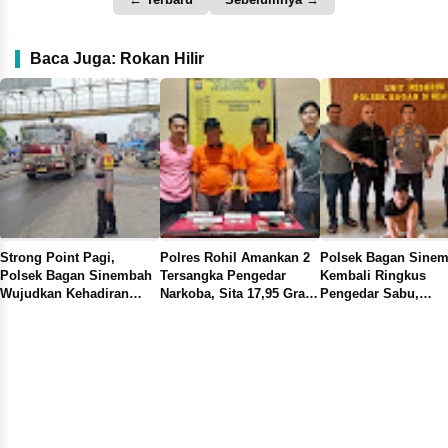
Baca Juga: Rokan Hilir
Polsek Bagan Sinembah
Polsek Bagan Sinembah
Sedang Bagikan Sab
Kembali Ringkus
Tangkap Pengedar Sabu,
Polsek Bagan Sine
Pengedar Sabu,
Temukan 31 Paket
Amankan Terduga
Ditemukan 17,4 Gram
Didalam Dashboard
Pengedar Sabu dan 
4,44 Gram BB