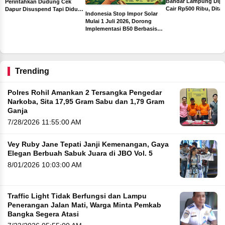
Bandar Lampung Dipa
Perintahkan Dudung Cek
Cair Rp500 Ribu, Dita
Dapur Disuspend Tapi Diduga
Indonesia Stop Impor Solar
Sebelum Libur Lebara
Terima Insentif Rp6 Juta per
Mulai 1 Juli 2026, Dorong
Hari
Implementasi B50 Berbasis
ah
Sawit
ng
Trending
Polres Rohil Amankan 2 Tersangka Pengedar
Narkoba, Sita 17,95 Gram Sabu dan 1,79 Gram
Ganja
7/28/2026 11:55:00 AM
Vey Ruby Jane Tepati Janji Kemenangan, Gaya
Elegan Berbuah Sabuk Juara di JBO Vol. 5
8/01/2026 10:03:00 AM
Traffic Light Tidak Berfungsi dan Lampu
Penerangan Jalan Mati, Warga Minta Pemkab
Bangka Segera Atasi