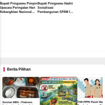
Bupati Pringsewu Pimpin
Bupati Pringsewu Hadiri
Pegawai Negeri Sant
Upacara Peringatan Hari
Sosialisasi
Kebangkitan Nasional
Pembangunan SPAM IKK
dan Hari Lahir Pancasila
Way Sepagasan yang
2026
Digelar Balai Besar
Berita Pilihan
THR PPPK Paruh Wak
Sorotan MBG : Prabowo