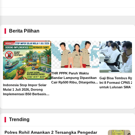
Berita Pilihan
THR PPPK Paruh Waktu
Bandar Lampung Dipastikan
Gaji Bisa Tembus Rp10
Cair Rp500 Ribu, Ditargetkan
ga
Ini 8 Formasi CPNS 20
Indonesia Stop Impor Solar
Sebelum Libur Lebaran
untuk Lulusan SMA y
Mulai 1 Juli 2026, Dorong
Paling Diburu Pelamar
Implementasi B50 Berbasis
Sawit
Trending
Polres Rohil Amankan 2 Tersangka Pengedar