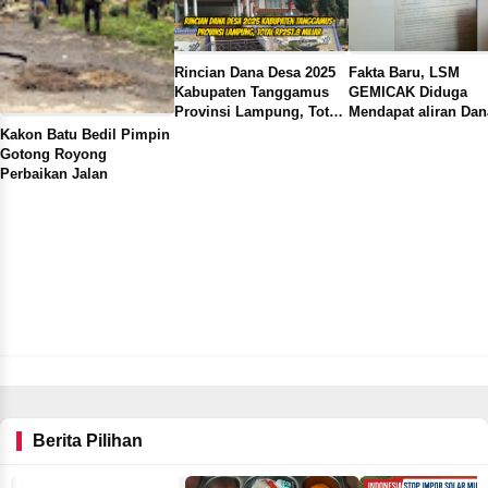
Fakta Baru, LSM
DPK APDESI Kecam
GEMICAK Diduga
Ulubelu Kabupaten
Mendapat aliran Dana
Tanggamus Lampun
Rp60 juta dari ketua
Diduga Terjebak Da
Pekon Sinar Harapan
APDESI Kecamatan
Pusaran Pungli
Adakan Khitanan Massal
Ulubelu Kabupaten
Gratis
Tanggamus
Berita Pilihan