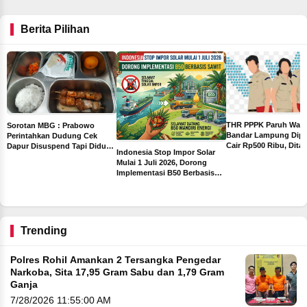
Berita Pilihan
THR PPPK Paruh Wak
Sorotan MBG : Prabowo
Bandar Lampung Dipa
Perintahkan Dudung Cek
Cair Rp500 Ribu, Dita
Dapur Disuspend Tapi Diduga
Indonesia Stop Impor Solar
Sebelum Libur Lebara
Terima Insentif Rp6 Juta per
Mulai 1 Juli 2026, Dorong
Hari
Implementasi B50 Berbasis
ah
Sawit
ng
Trending
Polres Rohil Amankan 2 Tersangka Pengedar
Narkoba, Sita 17,95 Gram Sabu dan 1,79 Gram
Ganja
7/28/2026 11:55:00 AM